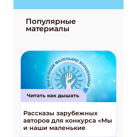
Подпишись на рассылку
Популярные
Получи электронный "Классный журнал" в
подарок!
материалы
Укажите имя
Укажите Ваш Email
ПОДПИСАТЬСЯ
Читать как дышать
Рассказы зарубежных
авторов для конкурса «Мы
и наши маленькие
волшебники!»