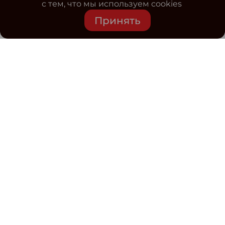
с тем, что мы используем cookies
Принять
Средство массовой информации www.classmag.ru
Свидетельство о регистрации СМИ сетевого издания
Эл.№ ФС77-63739 от 16 ноября 2015 г. выдано
Роскомнадзором.
Политика обработки
персональных данных
Контакты