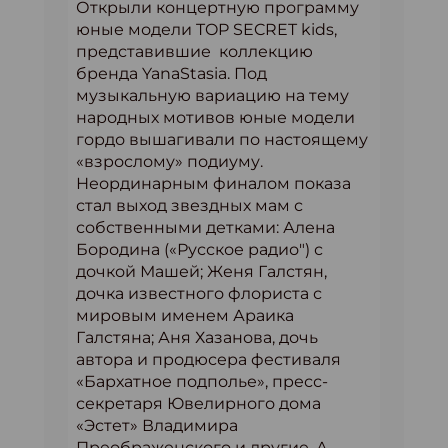
Открыли концертную программу
юные модели TOP SECRET kids,
представившие коллекцию
бренда YanaStasia. Под
музыкальную вариацию на тему
народных мотивов юные модели
гордо вышагивали по настоящему
«взрослому» подиуму.
Неординарным финалом показа
стал выход звездных мам с
собственными детками: Алена
Бородина («Русское радио") с
дочкой Машей; Женя Галстян,
дочка известного флориста с
мировым именем Араика
Галстяна; Аня Хазанова, дочь
автора и продюсера фестиваля
«Бархатное подполье», пресс-
секретаря Ювелирного дома
«Эстет» Владимира
Преображенского и другие. А