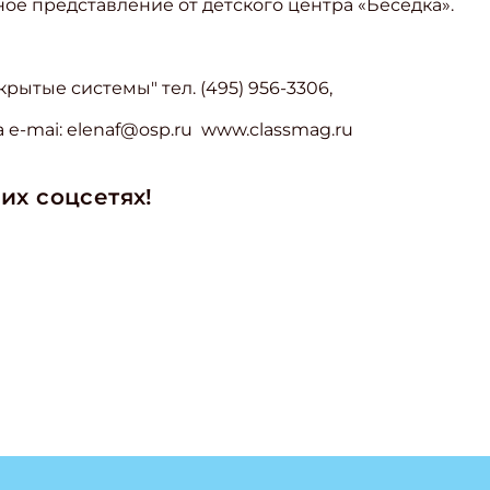
ное представление от детского центра «Беседка».
рытые системы" тел. (495) 956-3306,
 e-mai: elenaf@osp.ru www.classmag.ru
ишись на рассылку
их соцсетях!
 электронный "Классный журнал" в подарок!
ите имя
ите Ваш Email
ПОДПИС