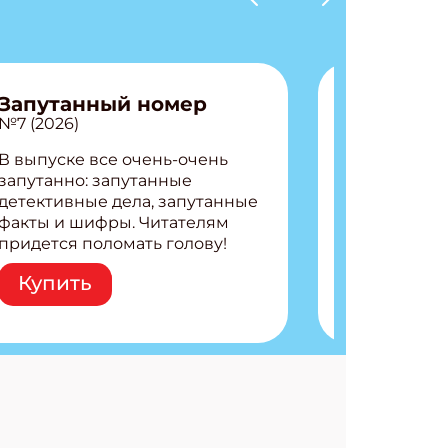
Запутанный номер
№7 (2026)
В выпуске все очень-очень
запутанно: запутанные
детективные дела, запутанные
факты и шифры. Читателям
придется поломать голову!
Внутри: Шифры и
Купить
расшифровки Плетем
запутанные поделки
Разгадываем головоломки
Ищем коды 3 комикса