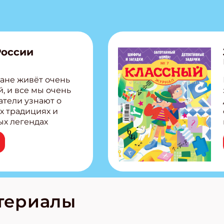
России
ане живёт очень
, и все мы очень
атели узнают о
х традициях и
ых легендах
сии! Внутри:
ар, башкир и
тольная игра
из Алтая Очень
лова Традиционные
родов России
кс про
териалы
е приключения!