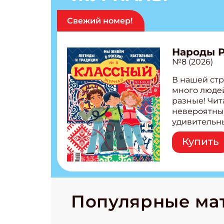
Свежий номер!
Народы 
№8 (2026)
В нашей стр
много людей
разные! Чит
невероятны
удивительн
народов Рос
Купить
Легенды тат
бурятов Нас
Страшилка 
странные с
рецепты на
Новый коми
Популярные ма
космически