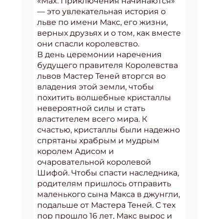
«Max. Приключения начинаются»
— это увлекательная история о
льве по имени Макс, его жизни,
верных друзьях и о том, как вместе
они спасли королевство.
В день церемонии наречения
будущего правителя Королевства
львов Мастер Теней вторгся во
владения этой земли, чтобы
похитить волшебные кристаллы
невероятной силы и стать
властителем всего мира. К
счастью, кристаллы были надежно
спрятаны храбрым и мудрым
королем Адисом и
очаровательной королевой
Шифой. Чтобы спасти наследника,
родителям пришлось отправить
маленького сына Макса в джунгли,
подальше от Мастера Теней. С тех
пор прошло 16 лет, Макс вырос и