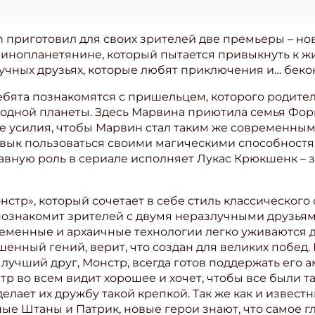
on приготовил для своих зрителей две премьеры – 
-инопланетянине, который пытается привыкнуть к ж
лучных друзьях, которые любят приключения и… беко
ебята познакомятся с пришельцем, которого родите
 родной планеты. Здесь Марвина приютила семья Фор
се усилия, чтобы Марвин стал таким же современным 
ивык пользоваться своими магическими способностям
авную роль в сериале исполняет Лукас Крюкшенк – з
стр», который сочетает в себе стиль классического 
ознакомит зрителей с двумя неразлучными друзьями
еменные и архаичные технологии легко уживаются др
енный гений, верит, что создан для великих побед. И
о лучший друг, Монстр, всегда готов поддержать его
 во всем видит хорошее и хочет, чтобы все были так
делает их дружбу такой крепкой. Так же как и извест
ные Штаны и Патрик, новые герои знают, что самое гл