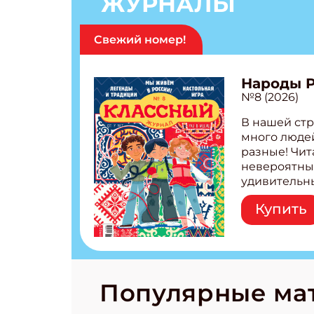
ЖУРНАЛЫ
Подп
Свежий номер!
Получи
Народы 
Укаж
№8 (2026)
В нашей стр
много людей
Укаж
разные! Чит
невероятны
удивительн
народов Рос
Купить
Легенды тат
бурятов Нас
Страшилка 
странные с
рецепты на
Новый коми
Популярные ма
космически