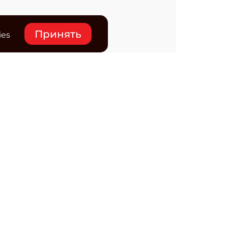
Принять
ies
нтакты
ктронная почта редакции:
ss@osp.ru
ефон редакции:
+7 (495) 725-4780