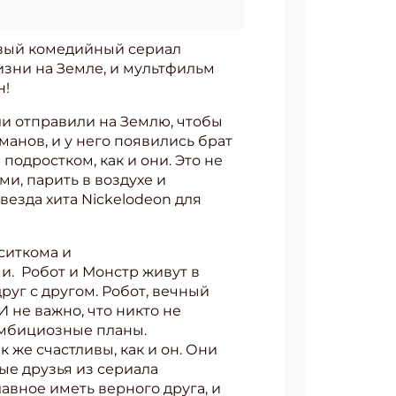
новый комедийный сериал
изни на Земле, и мультфильм
н!
ли отправили на Землю, чтобы
манов, и у него появились брат
подростком, как и они. Это не
и, парить в воздухе и
везда хита Nickelodeon для
ситкома и
. Робот и Монстр живут в
уг с другом. Робот, вечный
 не важно, что никто не
 амбициозные планы.
 же счастливы, как и он. Они
ные друзья из сериала
авное иметь верного друга, и