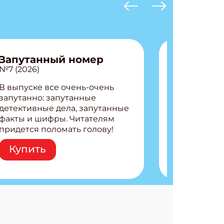
Запутанный номер
№7 (2026)
В выпуске все очень-очень
запутанно: запутанные
детективные дела, запутанные
факты и шифры. Читателям
придется поломать голову!
АТЬСЯ
Внутри: Шифры и
Купить
расшифровки Плетем
запутанные поделки
Разгадываем головоломки
Ищем коды 3 комикса