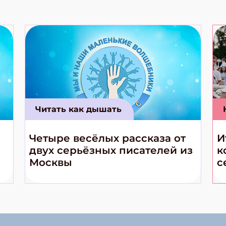
Читать как дышать
Четыре весёлых рассказа от
И
двух серьёзных писателей из
к
Москвы
с