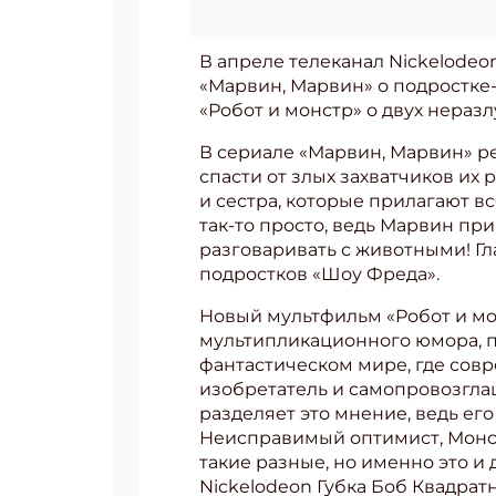
В апреле телеканал Nickelode
«Марвин, Марвин» о подростке
«Робот и монстр» о двух нераз
В сериале «Марвин, Марвин» р
спасти от злых захватчиков их
и сестра, которые прилагают в
так-то просто, ведь Марвин пр
разговаривать с животными! Гл
подростков «Шоу Фреда».
Новый мультфильм «Робот и мон
мультипликационного юмора, п
фантастическом мире, где совр
изобретатель и самопровозглаш
разделяет это мнение, ведь ег
Неисправимый оптимист, Монстр
такие разные, но именно это и 
Nickelodeon Губка Боб Квадрат