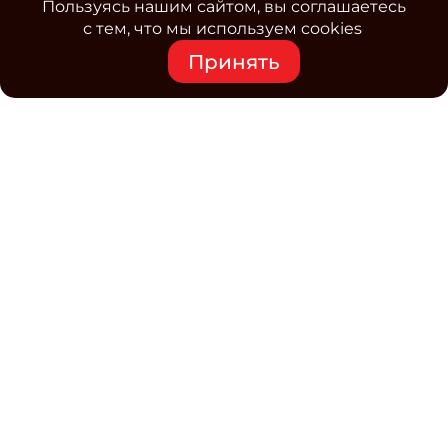
Пользуясь нашим сайтом, вы соглашаетесь
с тем, что мы используем cookies
Принять
Средство массовой информации www.classmag.ru
Свидетельство о регистрации СМИ сетевого издания
Эл.№ ФС77-63739 от 16 ноября 2015 г. выдано
Роскомнадзором.
Политика обработки
персональных данных