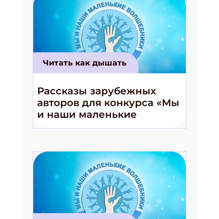
Читать как дышать
Подпишись на рассылку
Рассказы зарубежных
Получи электронный "Классный журнал" в
авторов для конкурса «Мы
подарок!
и наши маленькие
Укажите имя
волшебники!»
Укажите Ваш Email
ПОДПИСАТЬСЯ