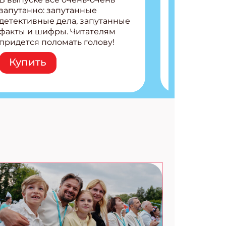
запутанно: запутанные
детективные дела, запутанные
факты и шифры. Читателям
придется поломать голову!
Внутри: Шифры и
Купить
расшифровки Плетем
запутанные поделки
Разгадываем головоломки
Ищем коды 3 комикса