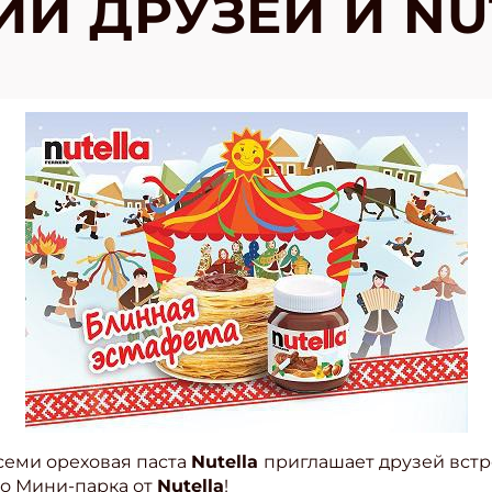
И ДРУЗЕЙ И NU
семи ореховая паста
Nutella
приглашает друзей встр
го Мини-парка от
Nutella
!