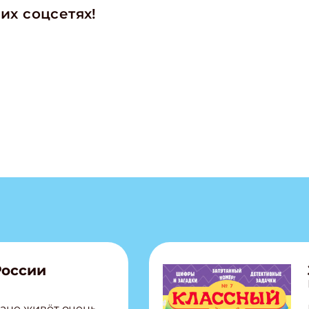
их соцсетях!
России
ане живёт очень