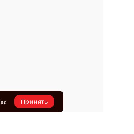
Принять
ies