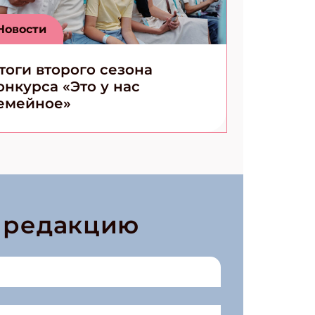
Новости
тоги второго сезона
онкурса «Это у нас
емейное»
в редакцию