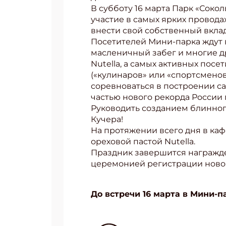
В субботу 16 марта Парк «Соко
участие в самых ярких проводах
внести свой собственный вклад
Посетителей Мини-парка ждут 
масленичный забег и многие др
Nutella, а самых активных пос
(«кулинаров» или «спортсменов
соревноваться в построении с
частью нового рекорда России 
Руководить созданием блинног
Кучера!
На протяжении всего дня в ка
ореховой пастой Nutella.
Праздник завершится награжде
церемонией регистрации новог
До встречи 16 марта в Мини-п