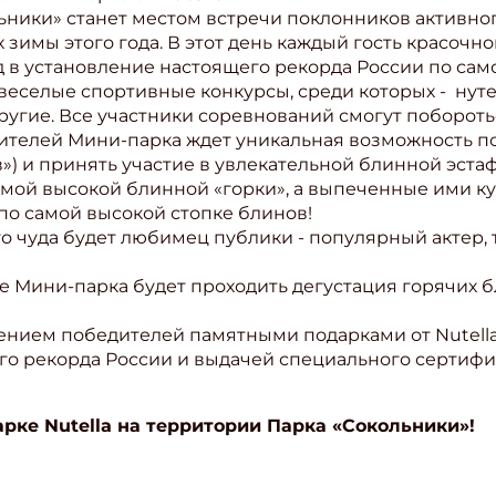
льники» станет местом встречи поклонников активно
 зимы этого года. В этот день каждый гость красочно
 в установление настоящего рекорда России по сам
веселые спортивные конкурсы, среди которых - нуте
угие. Все участники соревнований смогут побороть
етителей Мини-парка ждет уникальная возможность по
») и принять участие в увлекательной блинной эстаф
амой высокой блинной «горки», а выпеченные ими 
по самой высокой стопке блинов!
о чуда будет любимец публики - популярный актер,
фе Мини-парка будет проходить дегустация горячих
нием победителей памятными подарками от Nutella
о рекорда России и выдачей специального сертифи
арке Nutella на территории Парка «Сокольники»!