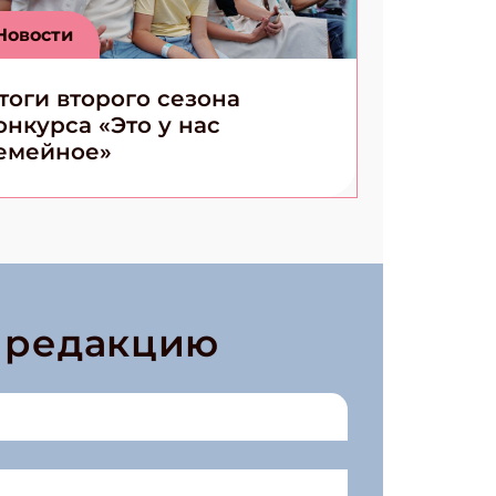
Новости
тоги второго сезона
онкурса «Это у нас
емейное»
в редакцию