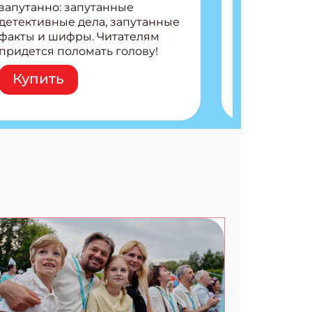
запутанно: запутанные
детективные дела, запутанные
АТЬСЯ
факты и шифры. Читателям
придется поломать голову!
Внутри: Шифры и
Купить
расшифровки Плетем
запутанные поделки
Разгадываем головоломки
Ищем коды 3 комикса