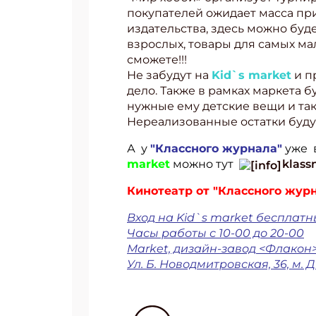
покупателей ожидает масса пр
издательства, здесь можно буд
взрослых, товары для самых мал
сможете!!!
Не забудут на
Kid`s market
и п
дело. Также в рамках маркета
нужные ему детские вещи и та
Нереализованные остатки буду
А у
"Классного журнала"
уже в
market
можно тут
klass
Кинотеатр от "Классного жур
Вход на Kid`s market бесплатн
Часы работы с 10-00 до 20-00
Market, дизайн-завод <Флакон>
Ул. Б. Новодмитровская, 36, м.