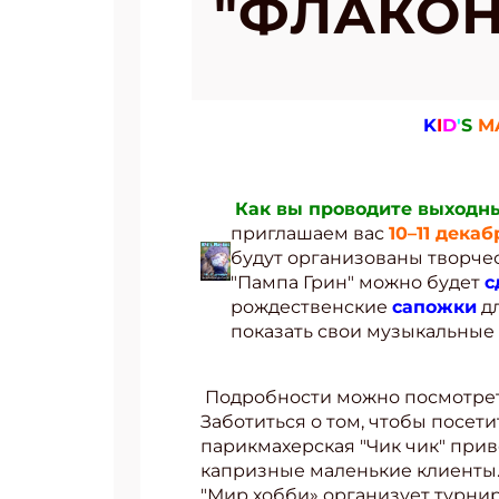
"ФЛАКОН
K
I
D
'
S
M
Как вы проводите выходн
приглашаем вас
10–11 дека
будут организованы творчес
"Пампа Грин" можно будет
с
рождественские
сапожки
дл
показать свои музыкальные
Подробности можно посмотрет
Заботиться о том, чтобы посет
парикмахерская "Чик чик" прив
капризные маленькие клиенты.
"Мир хобби» организует турнир