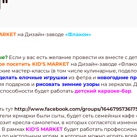
"
ARKET
на Дизайн-заводе
«Флакон»
ые?
Если у вас есть желание провести их вместе с дет
бря посетить KID'S MARKET
на Дизайн-заводе «Флако
кие мастер-классы (в том числе кулинарные, подело
делать елочные игрушки
из фетра и
новогодние п
я подарков и
рисовать зимние узоры
на зеркалах.
 способности будет работать
детский караоке-бар
.
ь тут
http://www.facebook.com/groups/164679573617
ители ярмарки были сыты, будет сеть семейных кафе 
озит кресла-самолетки, в которых согласятся измен
 В рамках
KID'S MARKET
будет работать профессион
 по настольным играм, в которые можно играть всей