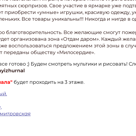
иятных сюрпризов. Свое участие в ярмарке уже по
ет приобрести «умные» игрушки, красивую одежду, у
еньких. Все товары уникальны!!! Никогда и нигде в 
ро благотворительность. Все желающие смогут поже
 будет организована зона «Отдам даром». Каждый же
кже воспользоваться предложением этой зоны в слу
т переданы обществу «Милосердие».
се готово ;) Будем смотреть мультики и рисовать! С
nyizhurnal
нала"
будет проходить на 3 этаже.
ый.
,
 Дмитровская