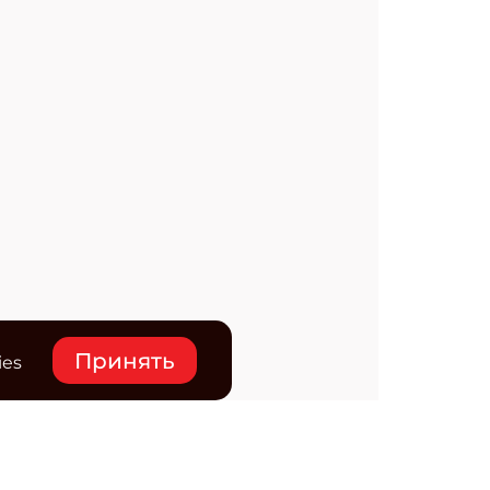
Принять
ies