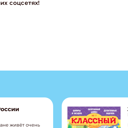
их соцсетях!
ишись на рассылку
 электронный "Классный журнал" в подарок!
ите имя
России
ите Ваш Email
ане живёт очень