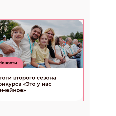
Новости
тоги второго сезона
онкурса «Это у нас
емейное»