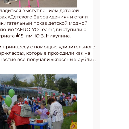
сладиться выступлением детской
ах «Детского Евровидения» и стали
ажигательный показ детской модной
о-йо "AERO-YO Team", выступили с
ната ╧15 им. Ю.В. Никулина.
ли принцессу с помощью удивительного
ер-классах, которые проходили как на
участие все получали «классные рубли»,