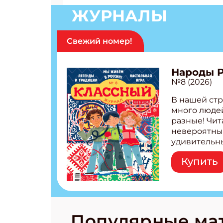
ЖУРНАЛЫ
Свежий номер!
Народы 
№8 (2026)
В нашей стр
много людей
разные! Чит
невероятны
удивительн
народов Рос
Купить
Легенды тат
бурятов Нас
Страшилка 
странные с
рецепты на
Новый коми
Популярные ма