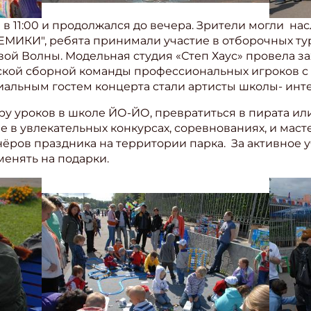
в 11:00 и продолжался до вечера. Зрители могли на
МИКИ", ребята принимали участие в отборочных тур
ой Волны. Модельная студия «Степ Хаус» провела з
кой сборной команды профессиональных игроков с й
льным гостем концерта стали артисты школы- интер
ру уроков в школе ЙО-ЙО, превратиться в пирата и
е в увлекательных конкурсах, соревнованиях, и маст
тнёров праздника на территории парка. За активное 
енять на подарки.