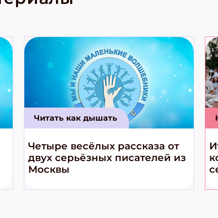
е приключения!
Читать как дышать
Четыре весёлых рассказа от
И
двух серьёзных писателей из
к
Москвы
с