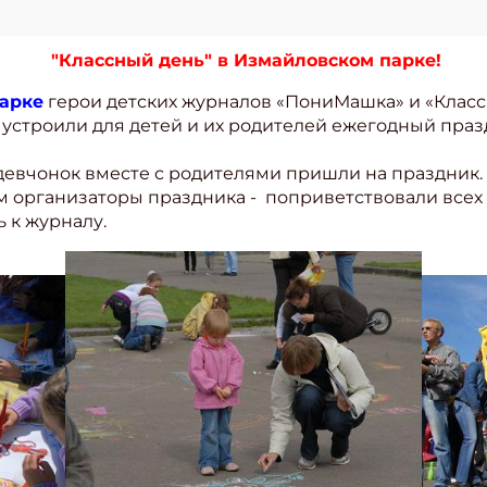
"
Классный
день" в Измайловском парке!
парке
герои детских журналов «ПониМашка» и «Класс
а
устроили для детей и их родителей ежегодный праз
девчонок вместе с родителями пришли на праздник. 
ом организаторы праздника - поприветствовали все
 к журналу.