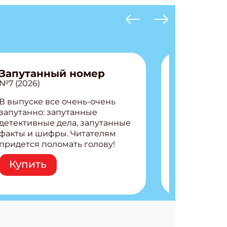
Запутанный номер
№7 (2026)
В выпуске все очень-очень
запутанно: запутанные
детективные дела, запутанные
факты и шифры. Читателям
придется поломать голову!
Внутри: Шифры и
Купить
расшифровки Плетем
запутанные поделки
Разгадываем головоломки
Ищем коды 3 комикса