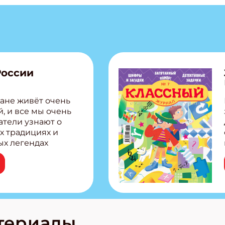
России
ане живёт очень
, и все мы очень
атели узнают о
х традициях и
ых легендах
сии! Внутри:
ар, башкир и
тольная игра
из Алтая Очень
лова Традиционные
родов России
кс про
териалы