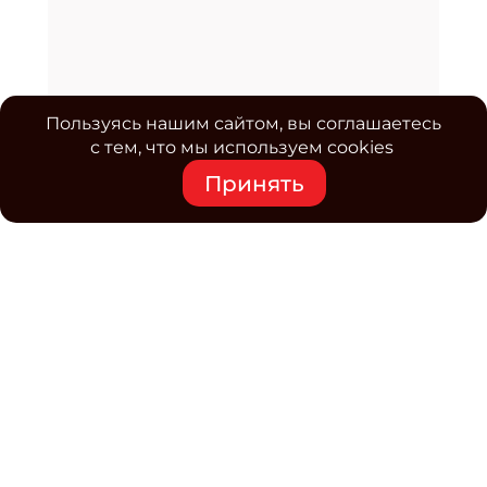
Пользуясь нашим сайтом, вы соглашаетесь
с тем, что мы используем cookies
Принять
Средство массовой информации www.classmag.ru
Свидетельство о регистрации СМИ сетевого издания
Эл.№ ФС77-63739 от 16 ноября 2015 г. выдано