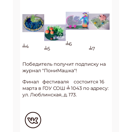
╧6
╧4
╧7
╧5
Победитель получит подписку на
журнал "ПониМашка"!
Финал фестиваля состоится 16
марта в ГОУ СОШ ╧ 1043 по адресу:
ул. Люблинская, д. 173.