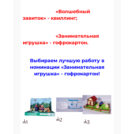
«Волшебный
завиток» - квиллинг;
«Занимательная
игрушка» - гофрокартон.
Выбираем лучшую работу в
номинации «Занимательная
игрушка» - гофрокартон!
╧2
╧1
╧3