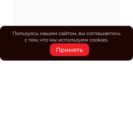
Пользуясь нашим сайтом, вы соглашаетесь
с тем, что мы используем cookies
Принять
Средство массовой информации www.classmag.ru
Свидетельство о регистрации СМИ сетевого издания
Эл.№ ФС77-63739 от 16 ноября 2015 г. выдано