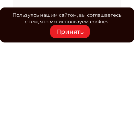
Пользуясь нашим сайтом, вы соглашаетесь
с тем, что мы используем cookies
Принять
Средство массовой информации www.classmag.ru
Свидетельство о регистрации СМИ сетевого издания
Эл.№ ФС77-63739 от 16 ноября 2015 г. выдано
Роскомнадзором.
Политика обработки
персональных данных