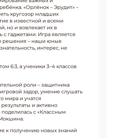
мирование важных и
ебёнка. «Орлёнок – Эрудит» –
рять кругозор младших
тие в известной и всеми
, но и вовлекает их в
 с гаджетами. Игра является
е решения – наши юные
нательность, интерес, не
ом 6:3, а ученики 3–4 классов
ательной роли – защитника
 игровой задор, умение слушать
о мира и учатся
 результаты и активно
– поделилась с «Классным
Мокшина.
ия к получению новых знаний