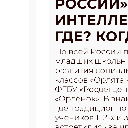
РОССИИ»
ИНТЕЛЛЕ
ГДЕ? КОГ
По всей России п
младших школьни
развития социал
классов «Орлята
ФГБУ «Росдетцен
«Орлёнок». В зн
где традиционно 
учеников 1–2-х и
встретились за и