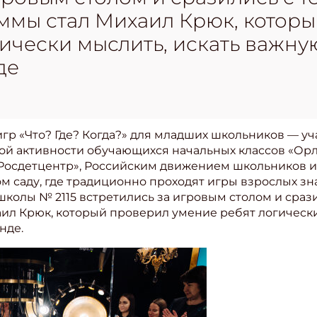
мы стал Михаил Крюк, котор
гически мыслить, искать важн
де
игр «Что? Где? Когда?» для младших школьников — у
й активности обучающихся начальных классов «Орл
Росдетцентр», Российским движением школьников и
 саду, где традиционно проходят игры взрослых зна
 школы № 2115 встретились за игровым столом и сраз
л Крюк, который проверил умение ребят логически
нде.