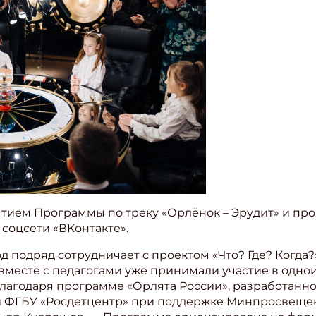
ытием Программы по треку «Орлёнок – Эрудит» и пр
 соцсети «ВКонтакте».
 подряд сотрудничает с проектом «Что? Где? Когда?»
вместе с педагогами уже принимали участие в одно
благодаря программе «Орлята России», разработан
й ФГБУ «Росдетцентр» при поддержке Минпросвещен