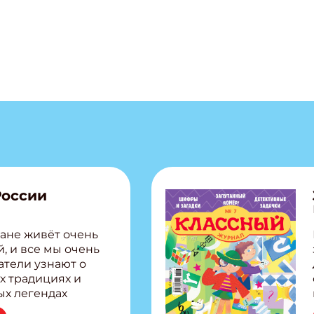
России
ане живёт очень
, и все мы очень
атели узнают о
х традициях и
ых легендах
сии! Внутри: