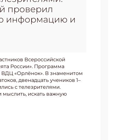
ый проверил
ую информацию и
частников Всероссийской
ята России». Программа
 ВДЦ «Орлёнок». В знаменитом
токов, двенадцать учеников 1–
ились с телезрителями.
 мыслить, искать важную