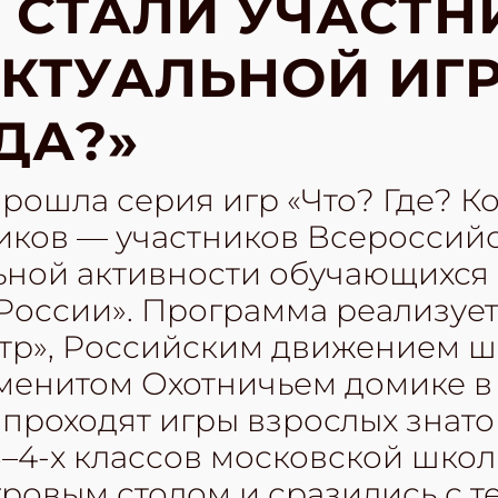
 СТАЛИ УЧАСТ
КТУАЛЬНОЙ ИГР
ДА?»
рошла серия игр «Что? Где? Ко
ков — участников Всероссий
ьной активности обучающихся
 России». Программа реализуе
тр», Российским движением ш
аменитом Охотничьем домике в
проходят игры взрослых знато
 3–4-х классов московской школ
гровым столом и сразились с т