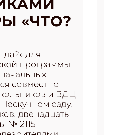
НИКАМИ
Ы «ЧТО?
гда?» для
ской программы
 начальных
тся совместно
кольников и ВДЦ
 Нескучном саду,
ков, двенадцать
ы № 2115
елезрителями.