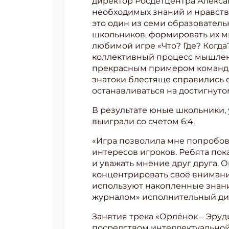
директор Росдетцентра Алекс
необходимых знаний и нравств
это один из семи образовател
школьников, формировать их м
любимой игре «Что? Где? Когда?
коллективный процесс мышлени
прекрасным примером командн
знатоки блестяще справились с
останавливаться на достигнут
В результате юные школьники, у
выиграли со счетом 6:4.
«Игра позволила мне попробова
интересов игроков. Ребята пок
и уважать мнение друг друга. 
концентрировать своё внимание
используют накопленные знани
журналом» исполнительный ди
Занятия трека «Орлёнок – Эру
посредством интеллектуальной