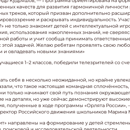
андр Кудряшов, — Программа ориентирована на фор
енных качеств для развития гармоничной личности р
ьных треков, который призван дополнительно расши
ировоззрение и раскрывать индивидуальность. Учас
» не только знакомит детей с интеллектуальной игрой
я, использования накопленных знаний, не сверяясь
ой работы и учит сообща принимать ответственны
 этой задачей. Желаю ребятам проявлять свою любоз
ом и овладевать новыми знаниями»
чащиеся 1–2 классов, победили телезрителей со счет
ть себя в несколько неожиданной, но крайне увлек
азали, что такое настоящая командная сплочённость,
Они только начинают свой путь познания окружающег
 на деталях, но уже сейчас демонстрируют высокие
я, полученные в ходе программы «Орлята России», 
ректор Российского движения школьников Марина 
дит» направлены на формирование у детей стремлен
, поисковой и исследовательской деятельности.