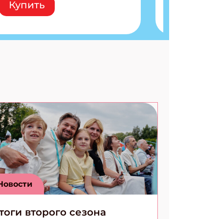
Купить
расшифровки Плетем
запутанные поделки
Разгадываем головоломки
Ищем коды 3 комикса
Новости
тоги второго сезона