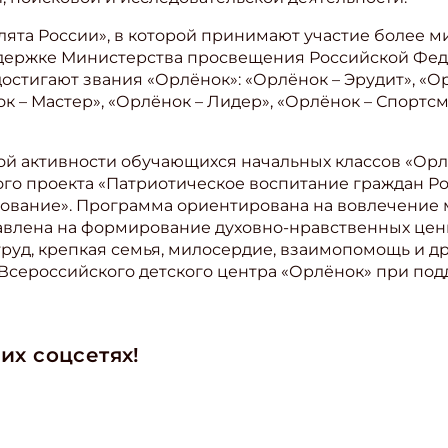
ята России», в которой принимают участие более м
ддержке Министерства просвещения Российской Фед
достигают звания «Орлёнок»: «Орлёнок – Эрудит», «О
к – Мастер», «Орлёнок – Лидер», «Орлёнок – Спортсм
й активности обучающихся начальных классов «Орля
го проекта «Патриотическое воспитание граждан Р
ование». Программа ориентирована на вовлечение
авлена на формирование духовно-нравственных ценн
руд, крепкая семья, милосердие, взаимопомощь и др
е Всероссийского детского центра «Орлёнок» при 
их соцсетях!