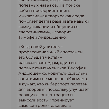
полезных навыков, и в поиске
себя и профориентации.
Инклюзивная творческая среда
помогает детям развивать навыки
коммуникации и общения со
сверстниками», – говорит
Тимофей Андрющенко.
«Когда твой учитель –
профессиональный спортсмен,
это большая честь!» –
рассказывает Адам, один из
первых юных учеников Тимофея
Андрющенко. Родители довольны
занятиями не меньше: «Как мама,
я думаю, что киберспорт полезен
для здоровья, поскольку улучшает
реакцию, концентрацию и
выносливость и тренирует
самоконтроль человека в