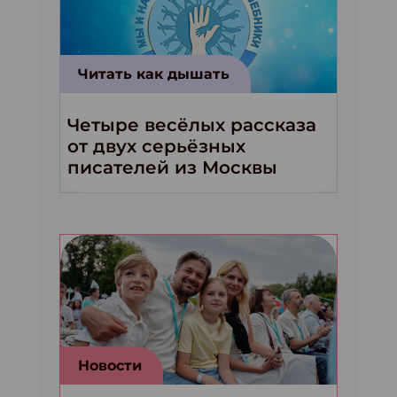
Читать как дышать
Четыре весёлых рассказа
от двух серьёзных
писателей из Москвы
Новости