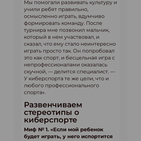
Мы помогали развивать культуру и
учили ребят правильно,
осмысленно играть, вдумчиво
формировать команду. После
турнира мне позвонил мальчик,
который в нем участвовал, и
сказал, что ему стало неинтересно
играть просто так. Он попробовал
это как спорт, и бесцельная игра с
непрофессионалами оказалась
скучной, — делится специалист. —
У киберспорта те же цели, что и
любого профессионального
спорта».
Развенчиваем
стереотипы о
киберспорте
Миф № 1. «Если мой ребенок
будет играть, у него испортится