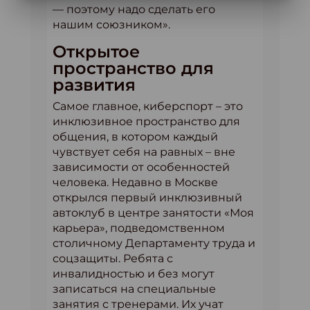
— поэтому надо сделать его
нашим союзником».
Открытое
пространство для
развития
Самое главное, киберспорт – это
инклюзивное пространство для
общения, в котором каждый
чувствует себя на равных – вне
зависимости от особенностей
человека. Недавно в Москве
открылся первый инклюзивный
автоклуб в центре занятости «Моя
карьера», подведомственном
столичному Департаменту труда и
соцзащиты. Ребята с
инвалидностью и без могут
записаться на специальные
занятия с тренерами. Их учат