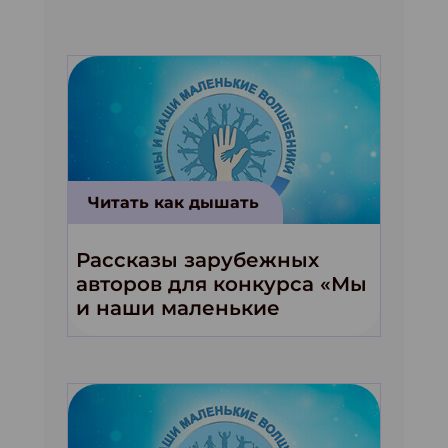
Читать как дышать
Рассказы зарубежных
авторов для конкурса «Мы
и наши маленькие
волшебники!»