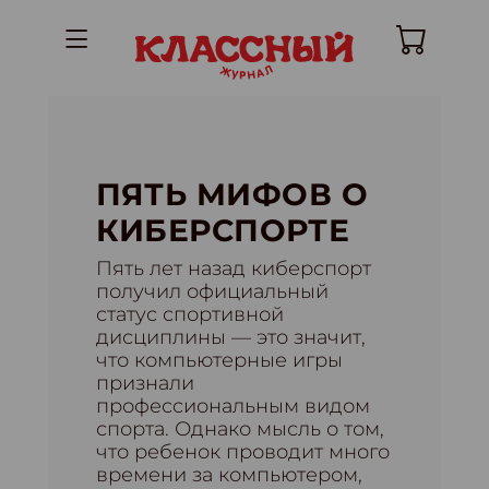
ПЯТЬ МИФОВ О
КИБЕРСПОРТЕ
Пять лет назад киберспорт
получил официальный
статус спортивной
дисциплины — это значит,
что компьютерные игры
признали
профессиональным видом
спорта. Однако мысль о том,
что ребенок проводит много
времени за компьютером,