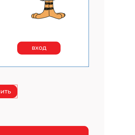
вход
ить