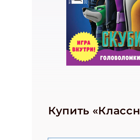
Подп
Получи
Укаж
Купить «Класс
Укаж