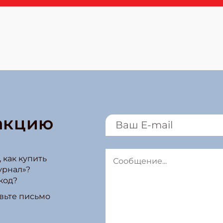
акцию
 как купить
урнал»?
код?
вьте письмо