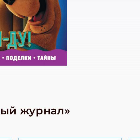
ишись на рассылку
 электронный "Классный журнал" в подарок!
ите имя
ный журнал»
ите Ваш Email