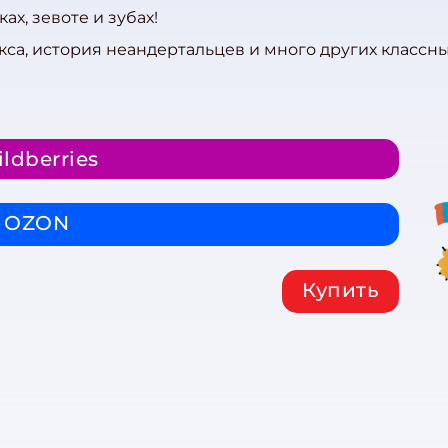
ах, зевоте и зубах!
икса, история неандертальцев и много других классн
ldberries
OZON
Купить