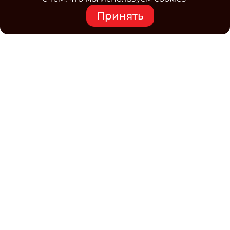
Принять
Средство массовой информации www.classmag.ru
Свидетельство о регистрации СМИ сетевого издания
Эл.№ ФС77-63739 от 16 ноября 2015 г. выдано
Роскомнадзором.
Политика обработки
персональных данных
Контакты