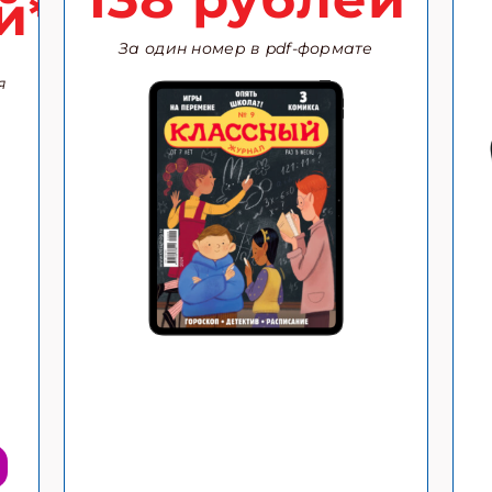
й*
За один номер в pdf-формате
я
ишись на рассылку
 электронный "Классный журнал" в подарок!
ите имя
ите Ваш Email
ПОДПИС