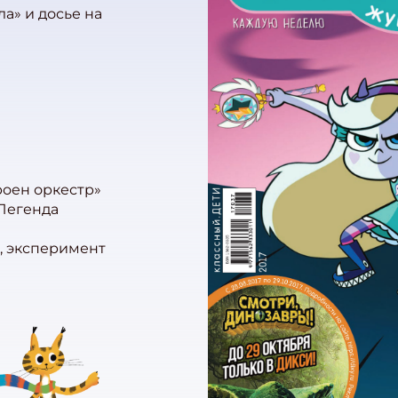
а» и досье на
роен оркестр»
«Легенда
а, эксперимент