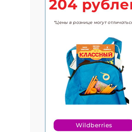
204 рубле
*Цены в рознице могут отличатьс
Подп
Получи
Укаж
Укаж
Wildberries