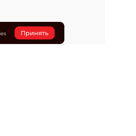
Принять
ies
нтакты
ктронная почта редакции:
ss@osp.ru