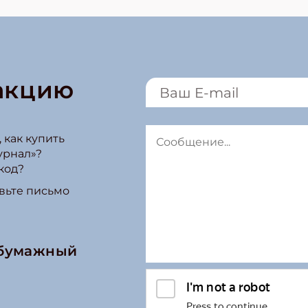
акцию
 как купить
урнал»?
код?
вьте письмо
 бумажный