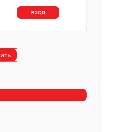
вход
ить