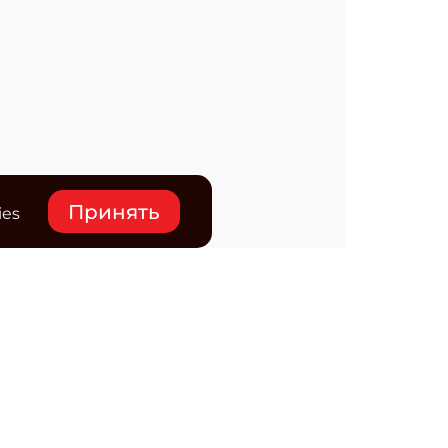
Принять
ies