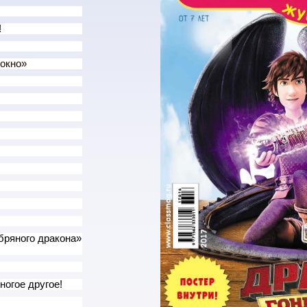
!
 окно»
бряного дракона»
ногое другое!