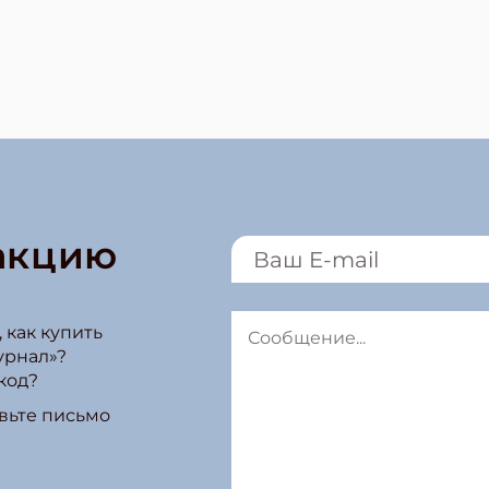
акцию
 как купить
урнал»?
код?
вьте письмо