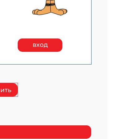
вход
ить