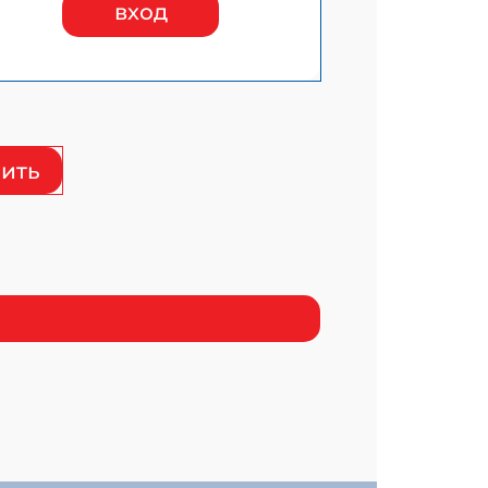
вход
ить