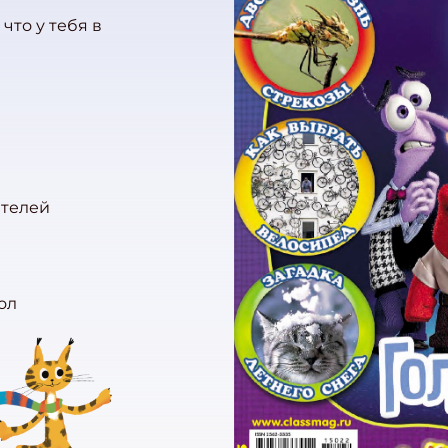
что у тебя в
ителей
ол