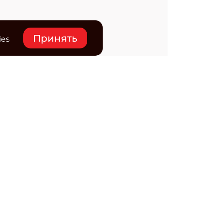
Принять
ies
нтакты
ктронная почта редакции:
ss@osp.ru
ефон редакции:
+7 (495) 725-4780