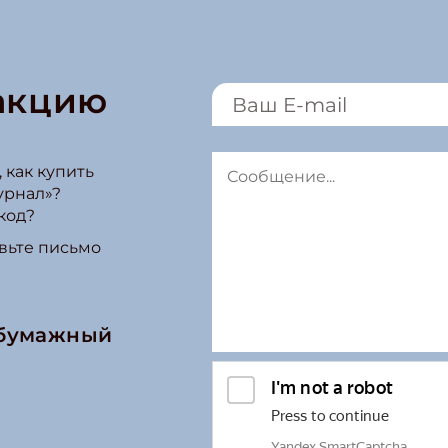
акцию
 как купить
урнал»?
код?
вьте письмо
 бумажный