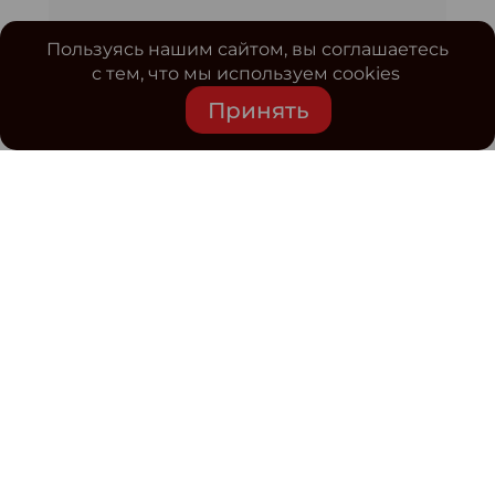
Пользуясь нашим сайтом, вы соглашаетесь
с тем, что мы используем cookies
Принять
Средство массовой информации www.classmag.ru
Свидетельство о регистрации СМИ сетевого издания
Эл.№ ФС77-63739 от 16 ноября 2015 г. выдано
Роскомнадзором.
Политика обработки
персональных данных