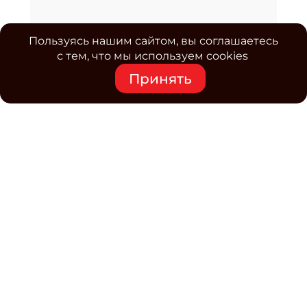
Пользуясь нашим сайтом, вы соглашаетесь
с тем, что мы используем cookies
Принять
Средство массовой информации www.classmag.ru
Свидетельство о регистрации СМИ сетевого издания
Эл.№ ФС77-63739 от 16 ноября 2015 г. выдано
Роскомнадзором.
Политика обработки
персональных данных