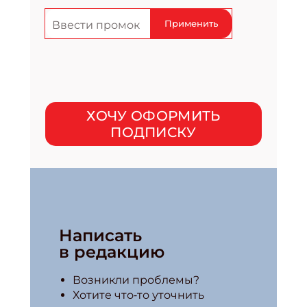
Применить
Подпишись на рассылку
ХОЧУ ОФОРМИТЬ
Получи электронный "Классный журнал" в подарок!
ПОДПИСКУ
Укажите имя
Укажите Ваш Email
Написать
ПОДПИСА
в редакцию
Возникли проблемы?
Хотите что‑то уточнить