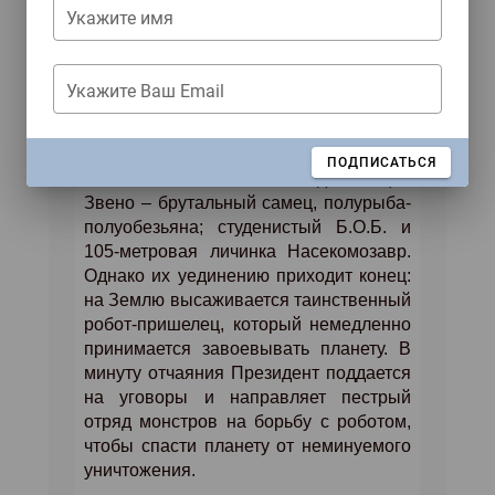
Сюзан и помешают ее на
Укажите имя
засекреченную правительственную
базу. Там ее переименовывают в
Гигантику, и она оказывается среди
Укажите Ваш Email
пестрой группы монстров. Среди ее
товарищей по несчастью доктор наук
Таракан – блестящий ученого с
ЗАКРЫТЬ
ПОДПИСАТЬСЯ
головой насекомого; Недостающее
Звено – брутальный самец, полурыба-
полуобезьяна; студенистый Б.О.Б. и
105-метровая личинка Насекомозавр.
Однако их уединению приходит конец:
на Землю высаживается таинственный
робот-пришелец, который немедленно
принимается завоевывать планету. В
минуту отчаяния Президент поддается
на уговоры и направляет пестрый
отряд монстров на борьбу с роботом,
чтобы спасти планету от неминуемого
уничтожения.