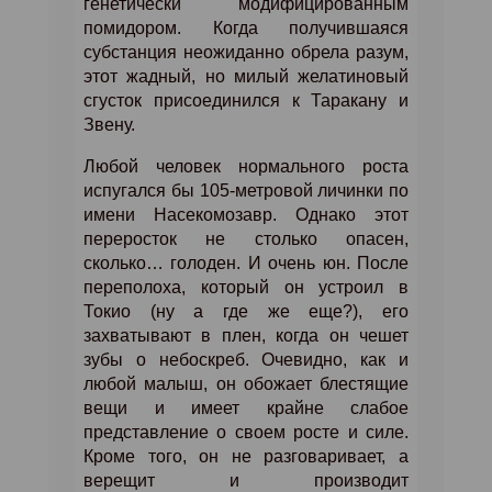
генетически модифицированным
помидором. Когда получившаяся
субстанция неожиданно обрела разум,
этот жадный, но милый желатиновый
сгусток присоединился к Таракану и
Звену.
Любой человек нормального роста
испугался бы 105-метровой личинки по
имени Насекомозавр. Однако этот
переросток не столько опасен,
сколько… голоден. И очень юн. После
переполоха, который он устроил в
Токио (ну а где же еще?), его
захватывают в плен, когда он чешет
зубы о небоскреб. Очевидно, как и
любой малыш, он обожает блестящие
вещи и имеет крайне слабое
представление о своем росте и силе.
Кроме того, он не разговаривает, а
верещит и производит