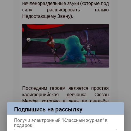
нечленораздельные звуки (которые под
силу расшифровать только
Недостающему Звену).
Последним героем является простая
калифорнийская девчонка Сюзан
Мерфи, которую в день ее свадьбы
оглушает метеорит, и она
Подпишись на рассылку
таинственным образом вырастает до
Получи электронный "Классный журнал" в
пятнадцати метров. Тут в дело
подарок!
вступают военные, которые хватают