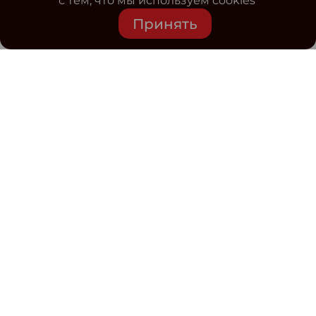
с тем, что мы используем cookies
Принять
Средство массовой информации www.classmag.ru
Свидетельство о регистрации СМИ сетевого издания
Эл.№ ФС77-63739 от 16 ноября 2015 г. выдано
Роскомнадзором.
Политика обработки
персональных данных
Контакты