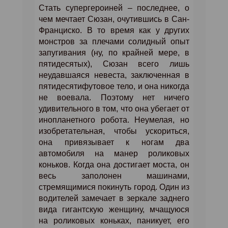
Стать супергероиней – последнее, о
чем мечтает Сюзан, очутившись в Сан-
Франциско. B то время как у других
монстров за плечами солидный опыт
запугивания (ну, по крайней мере, в
пятидесятых), Сюзан всего лишь
неудавшаяся невеста, заключенная в
пятидесятифутовое тело, и она никогда
не воевала. Поэтому нет ничего
удивительного в том, что она убегает от
инопланетного робота. Неумелая, но
изобретательная, чтобы ускориться,
она привязывает к ногам два
автомобиля на манер роликовых
коньков. Когда она достигает моста, он
весь заполонен машинами,
стремящимися покинуть город. Один из
водителей замечает в зеркале заднего
вида гигантскую женщину, мчащуюся
на роликовых коньках, паникует, его