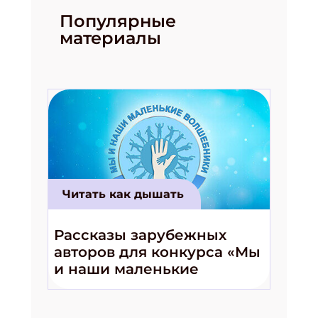
Популярные
материалы
Подпишись на рассылку
Получи электронный "Классный журнал" в
подарок!
Читать как дышать
Укажите имя
Рассказы зарубежных
Укажите Ваш Email
авторов для конкурса «Мы
и наши маленькие
волшебники!»
ПОДПИСАТЬСЯ