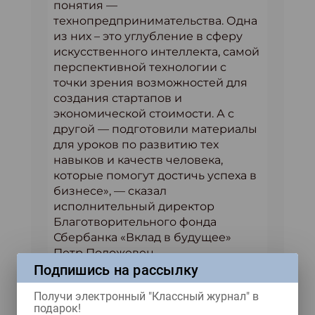
понятия —
технопредпринимательства. Одна
из них – это углубление в сферу
искусственного интеллекта, самой
перспективной технологии с
точки зрения возможностей для
создания стартапов и
экономической стоимости. А с
другой — подготовили материалы
для уроков по развитию тех
навыков и качеств человека,
которые помогут достичь успеха в
бизнесе», — сказал
исполнительный директор
Благотворительного фонда
Сбербанка «Вклад в будущее»
Петр Положевец.
Подпишись на рассылку
Пятница, 19 марта – День
гидроэнергетики.
Школьники
Получи электронный "Классный журнал" в
подарок!
примут участие в открытом уроке