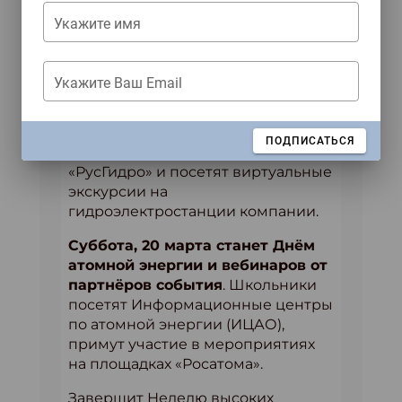
«Гидроэнергетика в современном
Укажите имя
мире», подготовленном
экспертами Корпоративного
университета гидроэнергетики
Укажите Ваш Email
(филиал ПАО «РусГидро»), узнают
об олимпиаде «Энергия
образования», Летней
ЗАКРЫТЬ
ПОДПИСАТЬСЯ
энергетической школе ПАО
«РусГидро» и посетят виртуальные
экскурсии на
гидроэлектростанции компании.
Суббота, 20 марта станет Днём
атомной энергии и вебинаров от
партнёров события
. Школьники
посетят Информационные центры
по атомной энергии (ИЦАО),
примут участие в мероприятиях
на площадках «Росатома».
Завершит Неделю высоких