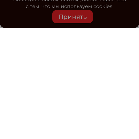
с тем, что мы используем cookies
Принять
Средство массовой информации www.classmag.ru
Свидетельство о регистрации СМИ сетевого издания
Эл.№ ФС77-63739 от 16 ноября 2015 г. выдано
Роскомнадзором.
Политика обработки
персональных данных
Контакты