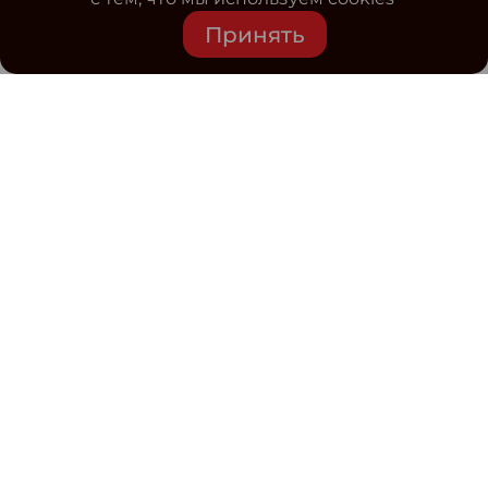
Принять
Средство массовой информации www.classmag.ru
Свидетельство о регистрации СМИ сетевого издания
Эл.№ ФС77-63739 от 16 ноября 2015 г. выдано
Роскомнадзором.
Политика обработки
персональных данных
Контакты