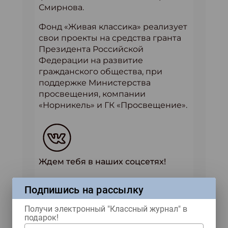
Смирнова.
Фонд «Живая классика» реализует
свои проекты на средства гранта
Президента Российской
Федерации на развитие
гражданского общества, при
поддержке Министерства
просвещения, компании
«Норникель» и ГК «Просвещение».
Ждем тебя в наших соцсетях!
Купить журнал
Подпишись на рассылку
Получи электронный "Классный журнал" в
подарок!