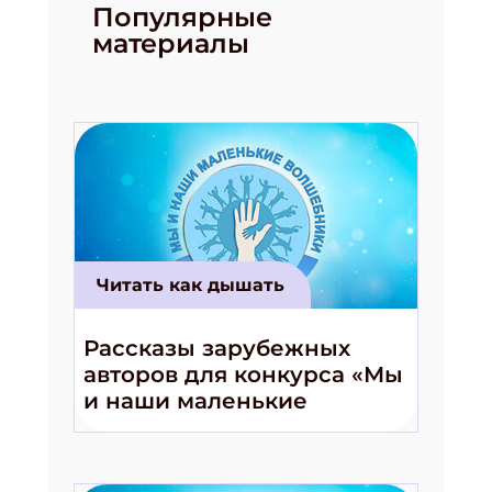
Популярные
материалы
Подпишись на рассылку
Получи электронный "Классный журнал" в
подарок!
Укажите имя
Читать как дышать
Укажите Ваш Email
Рассказы зарубежных
авторов для конкурса «Мы
ПОДПИСАТЬСЯ
и наши маленькие
волшебники!»